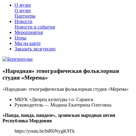
О музее
О музее
Партнеры
Новости
Новости и события
Мероприятия
Цены
Мы на карте
Заказать экскурсию
«Народная» этнографическая фольклорная
студия «Мерема»
«Народная» этнографическая фольклорная студия «Мерема»
МБУК «Дворец культуры г.о. Саранск
Руководитель — Модина Екатерина Олеговна
«Панда, панда, пандозе», эрзянская народная песня
Республика Мордовия
https://youtu.be/biR6NygK9Tk